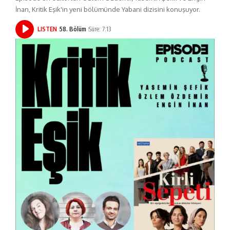
İnan, Kritik Eşik'in yeni bölümünde Yabani dizisini konuşuyor.
LISTEN
58. Bölüm
Süre: 7:13