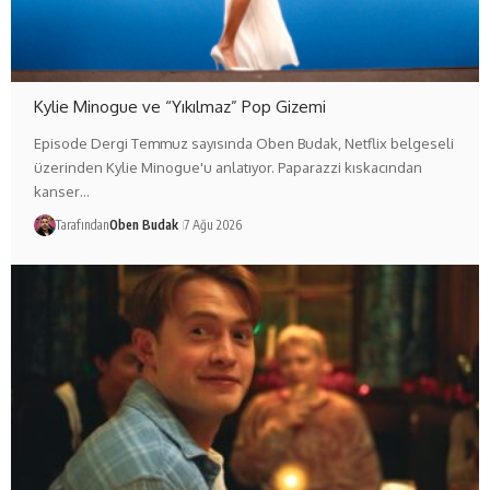
Kylie Minogue ve “Yıkılmaz” Pop Gizemi
Episode Dergi Temmuz sayısında Oben Budak, Netflix belgeseli
üzerinden Kylie Minogue'u anlatıyor. Paparazzi kıskacından
kanser…
Tarafından
Oben Budak
7 Ağu 2026