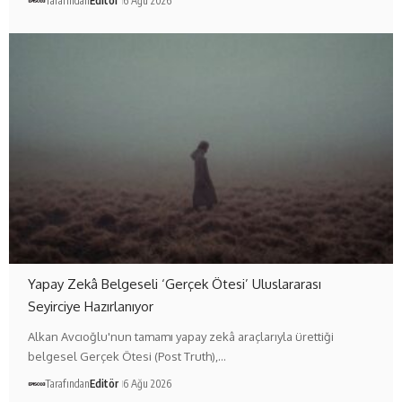
Tarafından
Editör
6 Ağu 2026
Yapay Zekâ Belgeseli ‘Gerçek Ötesi’ Uluslararası
Seyirciye Hazırlanıyor
Alkan Avcıoğlu'nun tamamı yapay zekâ araçlarıyla ürettiği
belgesel Gerçek Ötesi (Post Truth),…
Tarafından
Editör
6 Ağu 2026