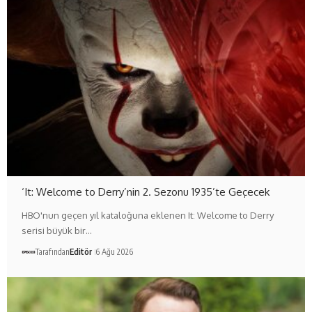
‘It: Welcome to Derry’nin 2. Sezonu 1935’te Geçecek
HBO'nun geçen yıl kataloğuna eklenen It: Welcome to Derry
serisi büyük bir…
Tarafından
Editör
6 Ağu 2026