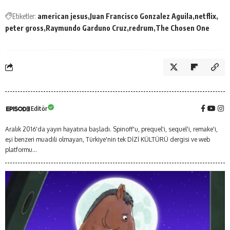
Etiketler:
american jesus
Juan Francisco Gonzalez Aguila
netflix
peter gross
Raymundo Garduno Cruz
redrum
The Chosen One
Editör
Aralık 2016'da yayın hayatına başladı. Spinoff'u, prequel'i, sequel'i, remake'i,
eşi benzeri muadili olmayan, Türkiye'nin tek DİZİ KÜLTÜRÜ dergisi ve web
platformu...