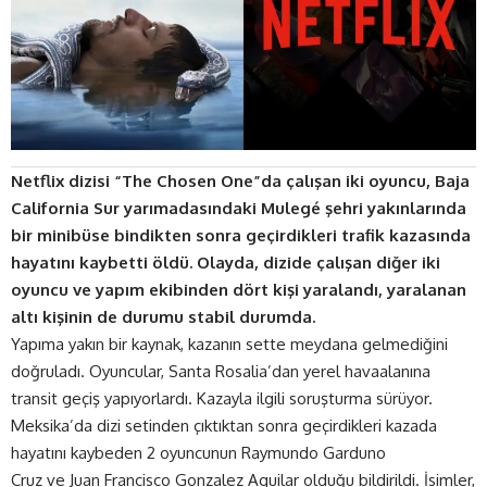
Netflix dizisi “The Chosen One”da çalışan iki oyuncu, Baja
California Sur yarımadasındaki Mulegé şehri yakınlarında
bir minibüse bindikten sonra geçirdikleri trafik kazasında
hayatını kaybetti öldü. Olayda, dizide çalışan diğer iki
oyuncu ve yapım ekibinden dört kişi yaralandı, yaralanan
altı kişinin de durumu stabil durumda.
Yapıma yakın bir kaynak, kazanın sette meydana gelmediğini
doğruladı. Oyuncular, Santa Rosalia’dan yerel havaalanına
transit geçiş yapıyorlardı. Kazayla ilgili soruşturma sürüyor.
Meksika’da dizi setinden çıktıktan sonra geçirdikleri kazada
hayatını kaybeden 2 oyuncunun Raymundo Garduno
Cruz ve Juan Francisco Gonzalez Aguilar olduğu bildirildi. İsimler,