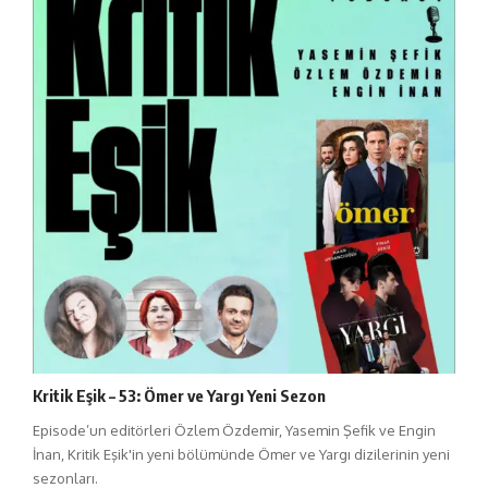
Kritik Eşik – 53: Ömer ve Yargı Yeni Sezon
Episode’un editörleri Özlem Özdemir, Yasemin Şefik ve Engin
İnan, Kritik Eşik'in yeni bölümünde Ömer ve Yargı dizilerinin yeni
sezonları.