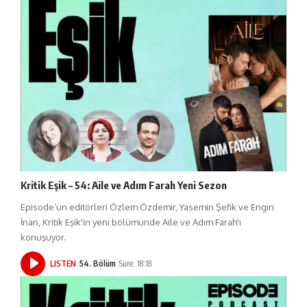
Kritik Eşik – 54: Aile ve Adım Farah Yeni Sezon
Episode’un editörleri Özlem Özdemir, Yasemin Şefik ve Engin
İnan, Kritik Eşik'in yeni bölümünde Aile ve Adım Farah'ı
konuşuyor.
LISTEN
54. Bölüm
Süre: 18:18