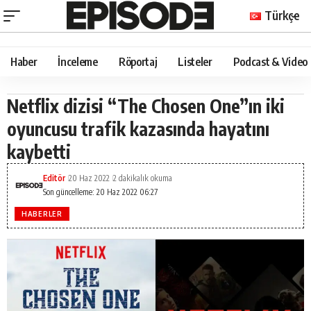
Türkçe
Haber
İnceleme
Röportaj
Listeler
Podcast & Video
Netflix dizisi “The Chosen One”ın iki
oyuncusu trafik kazasında hayatını
kaybetti
Editör
20 Haz 2022
2 dakikalık okuma
Son güncelleme: 20 Haz 2022 06:27
HABERLER