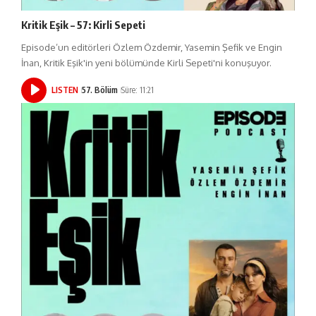
Kritik Eşik – 57: Kirli Sepeti
Episode’un editörleri Özlem Özdemir, Yasemin Şefik ve Engin
İnan, Kritik Eşik'in yeni bölümünde Kirli Sepeti'ni konuşuyor.
LISTEN
57. Bölüm
Süre: 11:21