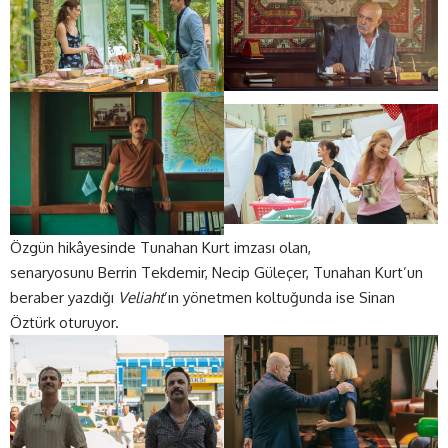
Özgün hikâyesinde Tunahan Kurt imzası olan,
senaryosunu Berrin Tekdemir, Necip Güleçer, Tunahan Kurt’un
beraber yazdığı
Veliaht
’ın yönetmen koltuğunda ise Sinan
Öztürk oturuyor.