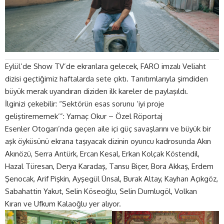
Eylül’de Show TV’de ekranlara gelecek,
FARO
imzalı Veliaht
dizisi geçtiğimiz haftalarda sete çıktı. Tanıtımlarıyla şimdiden
büyük merak uyandıran diziden ilk kareler de paylaşıldı.
İlginizi çekebilir:
“Sektörün esas sorunu ‘iyi proje
geliştirememek’”: Yamaç Okur – Özel Röportaj
Esenler Otogarı’nda geçen aile içi güç savaşlarını ve büyük bir
aşk öyküsünü ekrana taşıyacak dizinin oyuncu kadrosunda Akın
Akınözü, Serra Arıtürk, Ercan Kesal, Erkan Kolçak Köstendil,
Hazal Türesan, Derya Karadaş, Tansu Biçer, Bora Akkaş, Erdem
Şenocak, Arif Pişkin, Ayşegül Ünsal, Burak Altay, Kayhan Açıkgöz,
Sabahattin Yakut, Selin Köseoğlu, Selin Dumlugöl, Volkan
Kıran ve Ufkum Kalaoğlu yer alıyor.