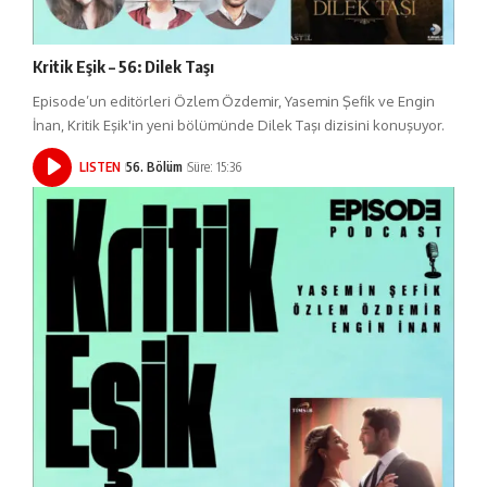
Kritik Eşik – 56: Dilek Taşı
Episode’un editörleri Özlem Özdemir, Yasemin Şefik ve Engin
İnan, Kritik Eşik'in yeni bölümünde Dilek Taşı dizisini konuşuyor.
LISTEN
56. Bölüm
Süre: 15:36