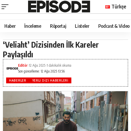
Türkçe
Haber
İnceleme
Röportaj
Listeler
Podcast & Video
‘Veliaht’ Dizisinden İlk Kareler
Paylaşıldı
Editör
12 Ağu 2025
1 dakikalık okuma
Son güncelleme: 12 Ağu 2025 13:56
HABERLER
YERLI DIZI HABERLERI