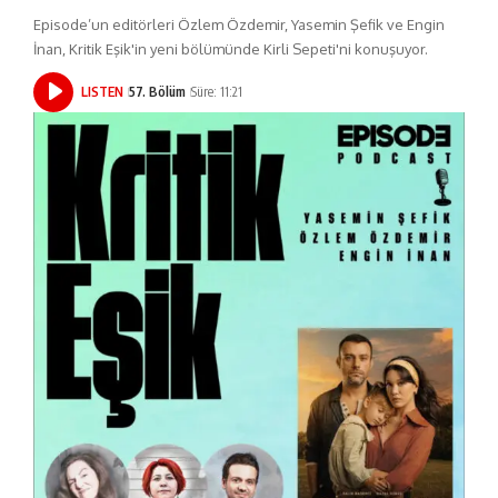
Episode’un editörleri Özlem Özdemir, Yasemin Şefik ve Engin
İnan, Kritik Eşik'in yeni bölümünde Kirli Sepeti'ni konuşuyor.
LISTEN
57. Bölüm
Süre: 11:21