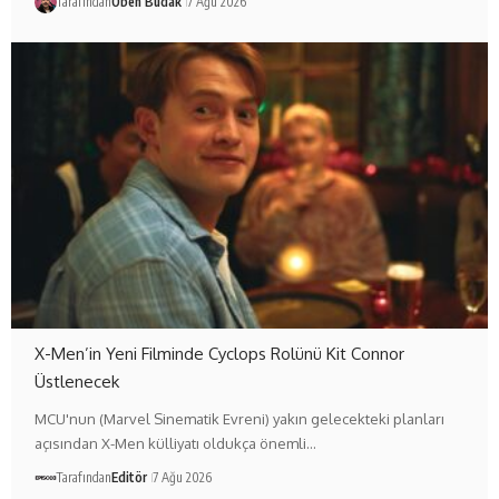
Tarafından
Oben Budak
7 Ağu 2026
X-Men’in Yeni Filminde Cyclops Rolünü Kit Connor
Üstlenecek
MCU'nun (Marvel Sinematik Evreni) yakın gelecekteki planları
açısından X-Men külliyatı oldukça önemli…
Tarafından
Editör
7 Ağu 2026