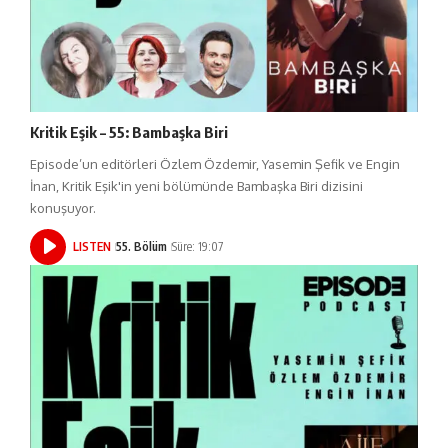
Kritik Eşik – 55: Bambaşka Biri
Episode’un editörleri Özlem Özdemir, Yasemin Şefik ve Engin
İnan, Kritik Eşik'in yeni bölümünde Bambaşka Biri dizisini
konuşuyor.
LISTEN
55. Bölüm
Süre: 19:07