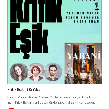
Kritik Eşik – 58: Yabani
Episode’un editörleri Özlem Özdemir, Yasemin Şefik ve Engin
İnan, Kritik Eşik'in yeni bölümünde Yabani dizisini konuşuyor.