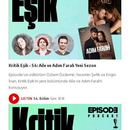
Kritik Eşik – 54: Aile ve Adım Farah Yeni Sezon
Episode’un editörleri Özlem Özdemir, Yasemin Şefik ve Engin
İnan, Kritik Eşik'in yeni bölümünde Aile ve Adım Farah'ı
konuşuyor.
LISTEN
54. Bölüm
Süre: 18:18