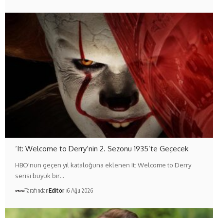
‘It: Welcome to Derry’nin 2. Sezonu 1935’te Geçecek
HBO'nun geçen yıl kataloğuna eklenen It: Welcome to Derry
serisi büyük bir…
Tarafından
Editör
6 Ağu 2026