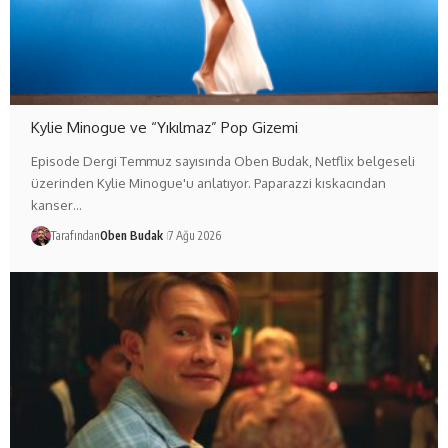
Kylie Minogue ve “Yıkılmaz” Pop Gizemi
Episode Dergi Temmuz sayısında Oben Budak, Netflix belgeseli
üzerinden Kylie Minogue'u anlatıyor. Paparazzi kıskacından
kanser…
Tarafından
Oben Budak
7 Ağu 2026