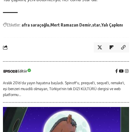
Etiketler:
afra saraçoğlu
Mert Ramazan Demir
star
Yalı Çapkını
Editör
Aralık 2016'da yayın hayatına başladı. Spinoff'u, prequel'i, sequel'i, remake'i,
eşi benzeri muadili olmayan, Türkiye'nin tek DİZİ KÜLTÜRÜ dergisi ve web
platformu...