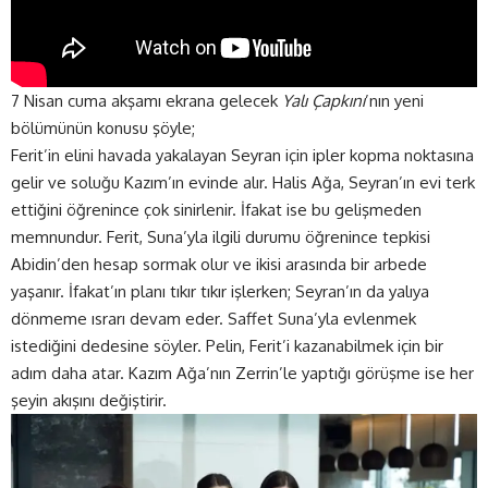
7 Nisan cuma akşamı ekrana gelecek
Yalı Çapkını
’nın yeni
bölümünün konusu şöyle;
Ferit’in elini havada yakalayan Seyran için ipler kopma noktasına
gelir ve soluğu Kazım’ın evinde alır. Halis Ağa, Seyran’ın evi terk
ettiğini öğrenince çok sinirlenir. İfakat ise bu gelişmeden
memnundur. Ferit, Suna’yla ilgili durumu öğrenince tepkisi
Abidin’den hesap sormak olur ve ikisi arasında bir arbede
yaşanır. İfakat’ın planı tıkır tıkır işlerken; Seyran’ın da yalıya
dönmeme ısrarı devam eder. Saffet Suna’yla evlenmek
istediğini dedesine söyler. Pelin, Ferit’i kazanabilmek için bir
adım daha atar. Kazım Ağa’nın Zerrin’le yaptığı görüşme ise her
şeyin akışını değiştirir.