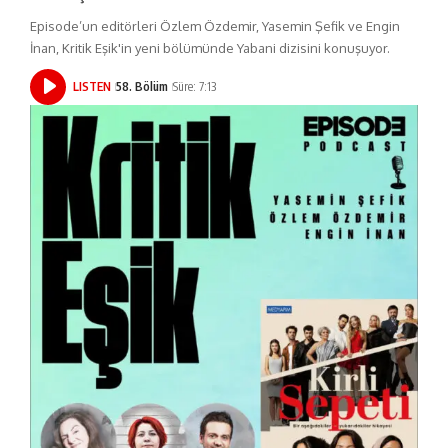
Episode’un editörleri Özlem Özdemir, Yasemin Şefik ve Engin
İnan, Kritik Eşik'in yeni bölümünde Yabani dizisini konuşuyor.
LISTEN
58. Bölüm
Süre: 7:13