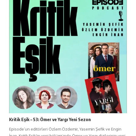
Kritik Eşik – 53: Ömer ve Yargı Yeni Sezon
Episode’un editörleri Özlem Özdemir, Yasemin Şefik ve Engin
İnan, Kritik Eşik'in yeni bölümünde Ömer ve Yargı dizilerinin yeni