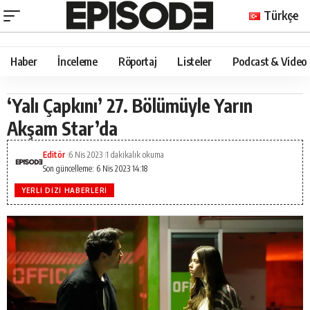
Türkçe
Haber
İnceleme
Röportaj
Listeler
Podcast & Video
‘Yalı Çapkını’ 27. Bölümüyle Yarın
Akşam Star’da
Editör
6 Nis 2023
1 dakikalık okuma
Son güncelleme: 6 Nis 2023 14:18
YERLI DIZI HABERLERI