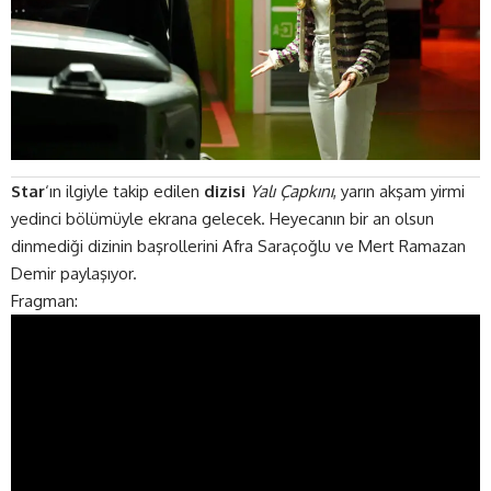
Star
‘ın ilgiyle takip edilen
dizisi
Yalı Çapkını
, yarın akşam yirmi
yedinci bölümüyle ekrana gelecek. Heyecanın bir an olsun
dinmediği dizinin başrollerini Afra Saraçoğlu ve Mert Ramazan
Demir paylaşıyor.
Fragman: