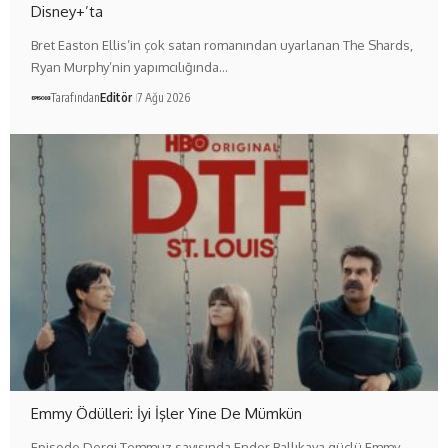
Disney+’ta
Bret Easton Ellis’in çok satan romanından uyarlanan The Shards,
Ryan Murphy’nin yapımcılığında…
Tarafından
Editör
7 Ağu 2026
Emmy Ödülleri: İyi İşler Yine De Mümkün
Episode Dergi Temmuz sayısında Ender Ballıkaya güçlü Emmy