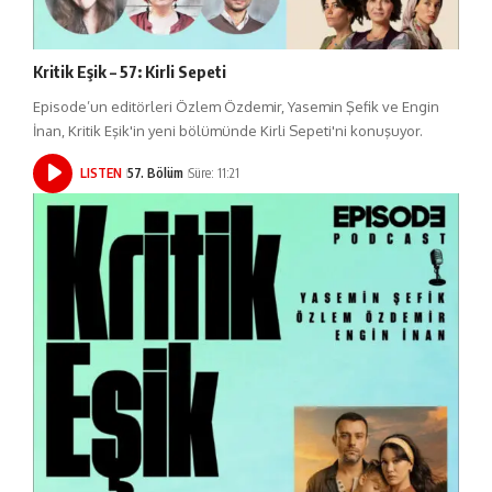
Kritik Eşik – 57: Kirli Sepeti
Episode’un editörleri Özlem Özdemir, Yasemin Şefik ve Engin
İnan, Kritik Eşik'in yeni bölümünde Kirli Sepeti'ni konuşuyor.
LISTEN
57. Bölüm
Süre: 11:21