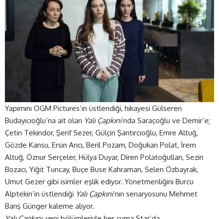
Yapımını OGM Pictures’ın üstlendiği, hikayesi Gülseren
Budayıcıoğlu’na ait olan
Yalı Çapkını
’nda Saraçoğlu ve Demir’e;
Çetin Tekindor, Şerif Sezer, Gülçin Şantırcıoğlu, Emre Altuğ,
Gözde Kansu, Ersin Arıcı, Beril Pozam, Doğukan Polat, İrem
Altuğ, Öznur Serçeler, Hülya Duyar, Diren Polatoğulları, Sezin
Bozacı, Yiğit Tuncay, Buçe Buse Kahraman, Selen Özbayrak,
Umut Gezer gibi isimler eşlik ediyor. Yönetmenliğini Burcu
Alptekin’in üstlendiği
Yalı Çapkını
’nın senaryosunu Mehmet
Barış Günger kaleme alıyor.
Yalı Çapkını
, yeni bölümleriyle her cuma Star’da.