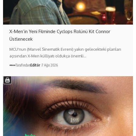
X-Men’in Yeni Filminde Cyclops Rolünü Kit Connor
Üstlenecek
MCU'nun (Marvel Sinematik Evreni) yakın gelecekteki planları
açısından X-Men külliyatı oldukça önemli…
Tarafından
Editör
7 Ağu 2026