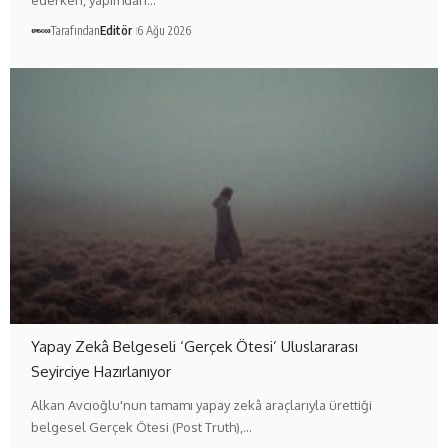
ederken, yapımdan…
Tarafından
Editör
6 Ağu 2026
Yapay Zekâ Belgeseli ‘Gerçek Ötesi’ Uluslararası
Seyirciye Hazırlanıyor
Alkan Avcıoğlu'nun tamamı yapay zekâ araçlarıyla ürettiği
belgesel Gerçek Ötesi (Post Truth),…