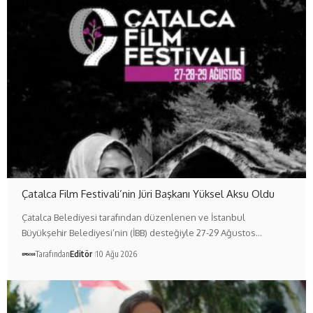
Çatalca Film Festivali’nin Jüri Başkanı Yüksel Aksu Oldu
Çatalca Belediyesi tarafından düzenlenen ve İstanbul
Büyükşehir Belediyesi’nin (İBB) desteğiyle 27-29 Ağustos…
Tarafından
Editör
10 Ağu 2026