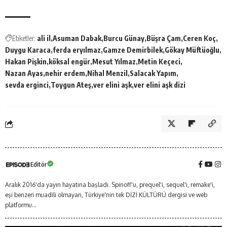
Etiketler:
ali il
Asuman Dabak
Burcu Günay
Büşra Çam
Ceren Koç
Duygu Karaca
ferda eryılmaz
Gamze Demirbilek
Gökay Müftüoğlu
Hakan Pişkin
köksal engür
Mesut Yılmaz
Metin Keçeci
Nazan Ayas
nehir erdem
Nihal Menzil
Salacak Yapım
sevda erginci
Toygun Ateş
ver elini aşk
ver elini aşk dizi
Editör
Aralık 2016'da yayın hayatına başladı. Spinoff'u, prequel'i, sequel'i, remake'i,
eşi benzeri muadili olmayan, Türkiye'nin tek DİZİ KÜLTÜRÜ dergisi ve web
platformu...