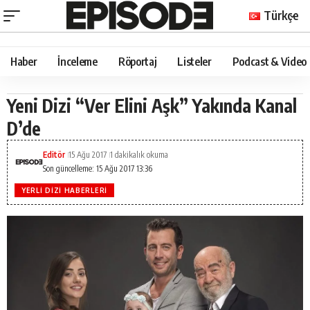
Türkçe
Haber
İnceleme
Röportaj
Listeler
Podcast & Video
Yeni Dizi “Ver Elini Aşk” Yakında Kanal
D’de
Editör
15 Ağu 2017
1 dakikalık okuma
Son güncelleme: 15 Ağu 2017 13:36
YERLI DIZI HABERLERI