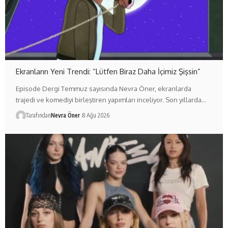
Ekranların Yeni Trendi: “Lütfen Biraz Daha İçimiz Şişsin”
Episode Dergi Temmuz sayısında Nevra Öner, ekranlarda
trajedi ve komediyi birleştiren yapımları inceliyor. Son yıllarda…
Tarafından
Nevra Öner
8 Ağu 2026