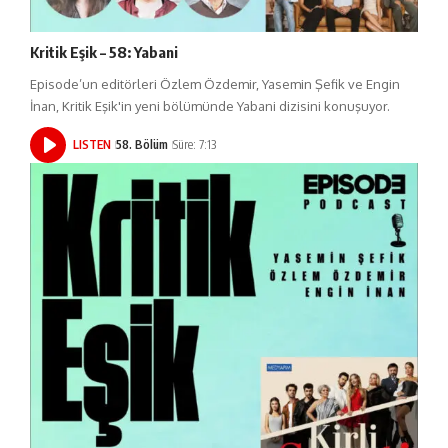
Kritik Eşik – 58: Yabani
Episode’un editörleri Özlem Özdemir, Yasemin Şefik ve Engin
İnan, Kritik Eşik'in yeni bölümünde Yabani dizisini konuşuyor.
LISTEN
58. Bölüm
Süre: 7:13