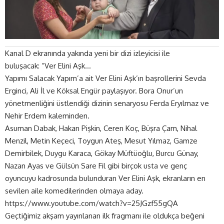
Kanal D ekranında yakında yeni bir dizi izleyicisi ile
buluşacak: “Ver Elini Aşk…
Yapımı Salacak Yapım’a ait Ver Elini Aşk’ın başrollerini Sevda
Erginci, Ali İl ve Köksal Engür paylaşıyor. Bora Onur’un
yönetmenliğini üstlendiği dizinin senaryosu Ferda Eryılmaz ve
Nehir Erdem kaleminden.
Asuman Dabak, Hakan Pişkin, Ceren Koç, Büşra Çam, Nihal
Menzil, Metin Keçeci, Toygun Ateş, Mesut Yılmaz, Gamze
Demirbilek, Duygu Karaca, Gökay Müftüoğlu, Burcu Günay,
Nazan Ayas ve Gülsün Sare Fil gibi birçok usta ve genç
oyuncuyu kadrosunda bulunduran Ver Elini Aşk, ekranların en
sevilen aile komedilerinden olmaya aday.
https://www.youtube.com/watch?v=25JGzf55gQA
Geçtiğimiz akşam yayınlanan ilk fragmanı ile oldukça beğeni