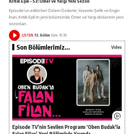
Kritik Eşik – 53: Ömer ve Yargı Yeni Sezon
Episode’un editörleri Özlem Özdemir, Yasemin Şefik ve Engin
İnan, Kritik Eşik'in yeni bölümünde Ömer ve Yargı dizilerinin yeni
sezonları.
LISTEN
53. Bölüm
Süre: 19:30
Son Bölümlerimiz...
Video
Episode TV’nin Sevilen Programı ‘Oben Budak’la
Falan Filan’ Yeni Bölümüyle Yayında