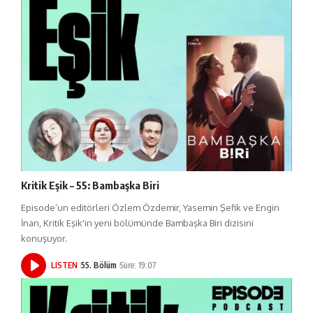
Kritik Eşik – 55: Bambaşka Biri
Episode’un editörleri Özlem Özdemir, Yasemin Şefik ve Engin
İnan, Kritik Eşik'in yeni bölümünde Bambaşka Biri dizisini
konuşuyor.
LISTEN
55. Bölüm
Süre: 19:07