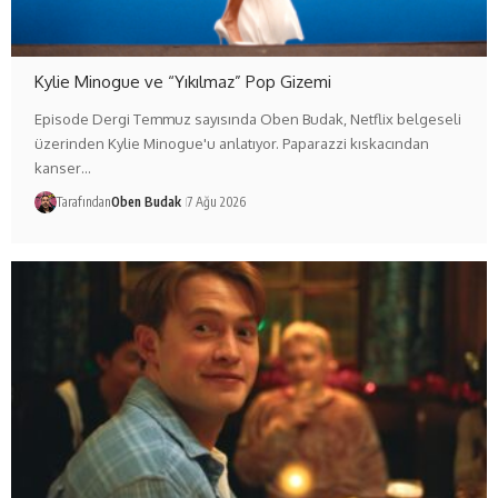
Kylie Minogue ve “Yıkılmaz” Pop Gizemi
Episode Dergi Temmuz sayısında Oben Budak, Netflix belgeseli
üzerinden Kylie Minogue'u anlatıyor. Paparazzi kıskacından
kanser…
Tarafından
Oben Budak
7 Ağu 2026