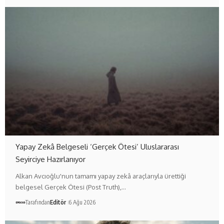
Yapay Zekâ Belgeseli ‘Gerçek Ötesi’ Uluslararası
Seyirciye Hazırlanıyor
Alkan Avcıoğlu'nun tamamı yapay zekâ araçlarıyla ürettiği
belgesel Gerçek Ötesi (Post Truth),…
Tarafından
Editör
6 Ağu 2026