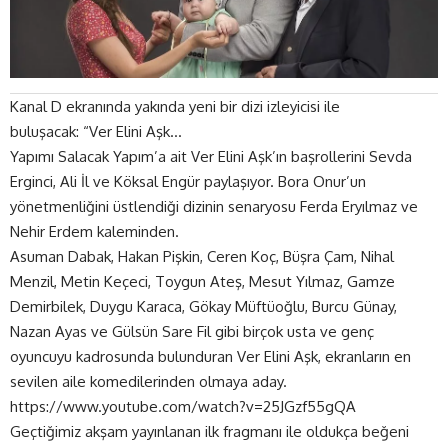
Kanal D ekranında yakında yeni bir dizi izleyicisi ile
buluşacak: “Ver Elini Aşk…
Yapımı Salacak Yapım’a ait Ver Elini Aşk’ın başrollerini Sevda
Erginci, Ali İl ve Köksal Engür paylaşıyor. Bora Onur’un
yönetmenliğini üstlendiği dizinin senaryosu Ferda Eryılmaz ve
Nehir Erdem kaleminden.
Asuman Dabak, Hakan Pişkin, Ceren Koç, Büşra Çam, Nihal
Menzil, Metin Keçeci, Toygun Ateş, Mesut Yılmaz, Gamze
Demirbilek, Duygu Karaca, Gökay Müftüoğlu, Burcu Günay,
Nazan Ayas ve Gülsün Sare Fil gibi birçok usta ve genç
oyuncuyu kadrosunda bulunduran Ver Elini Aşk, ekranların en
sevilen aile komedilerinden olmaya aday.
https://www.youtube.com/watch?v=25JGzf55gQA
Geçtiğimiz akşam yayınlanan ilk fragmanı ile oldukça beğeni