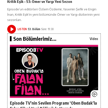
Kritik Eşik – 53: Ömer ve Yargı Yeni Sezon
Episode’un editörleri Özlem Özdemir, Yasemin Şefik ve Engin
İnan, Kritik Eşik'in yeni bölümünde Ömer ve Yargı dizilerinin yeni
sezonları.
LISTEN
53. Bölüm
Süre: 19:30
Son Bölümlerimiz...
Video
Episode TV’nin Sevilen Programı ‘Oben Budak’la