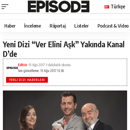
Türkçe
Haber
İnceleme
Röportaj
Listeler
Podcast & Video
Yeni Dizi “Ver Elini Aşk” Yakında Kanal
D’de
Editör
15 Ağu 2017
1 dakikalık okuma
Son güncelleme: 15 Ağu 2017 13:36
YERLI DIZI HABERLERI