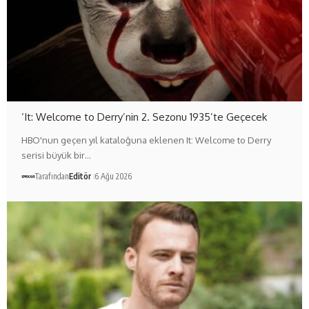
‘It: Welcome to Derry’nin 2. Sezonu 1935’te Geçecek
HBO'nun geçen yıl kataloğuna eklenen It: Welcome to Derry
serisi büyük bir…
Tarafından
Editör
6 Ağu 2026