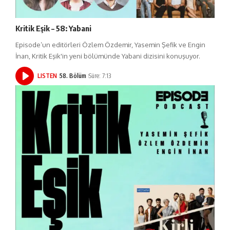
Kritik Eşik – 58: Yabani
Episode’un editörleri Özlem Özdemir, Yasemin Şefik ve Engin
İnan, Kritik Eşik'in yeni bölümünde Yabani dizisini konuşuyor.
LISTEN
58. Bölüm
Süre: 7:13