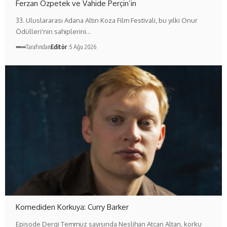
Ferzan Özpetek ve Vahide Perçin’in
33. Uluslararası Adana Altın Koza Film Festivali, bu yılki Onur
Ödülleri'nin sahiplerini…
Tarafından
Editör
5 Ağu 2026
Komediden Korkuya: Curry Barker
Episode Dergi Temmuz sayısında Neslihan Atcan Altan, korku