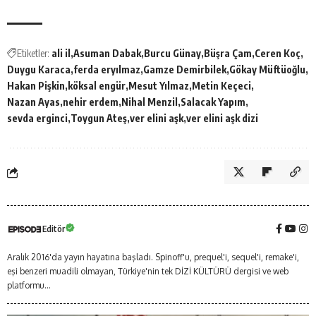
Etiketler:
ali il
Asuman Dabak
Burcu Günay
Büşra Çam
Ceren Koç
Duygu Karaca
ferda eryılmaz
Gamze Demirbilek
Gökay Müftüoğlu
Hakan Pişkin
köksal engür
Mesut Yılmaz
Metin Keçeci
Nazan Ayas
nehir erdem
Nihal Menzil
Salacak Yapım
sevda erginci
Toygun Ateş
ver elini aşk
ver elini aşk dizi
Editör
Aralık 2016'da yayın hayatına başladı. Spinoff'u, prequel'i, sequel'i, remake'i,
eşi benzeri muadili olmayan, Türkiye'nin tek DİZİ KÜLTÜRÜ dergisi ve web
platformu...