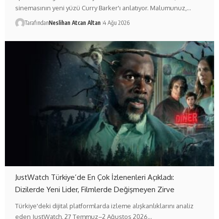
sinemasının yeni yüzü Curry Barker'ı anlatıyor. Malumunuz,…
Tarafından
Neslihan Atcan Altan
4 Ağu 2026
JustWatch Türkiye’de En Çok İzlenenleri Açıkladı:
Dizilerde Yeni Lider, Filmlerde Değişmeyen Zirve
Türkiye'deki dijital platformlarda izleme alışkanlıklarını analiz
eden JustWatch, 27 Temmuz–2 Ağustos 2026…