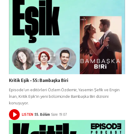
Kritik Eşik – 55: Bambaşka Biri
Episode’un editörleri Özlem Özdemir, Yasemin Şefik ve Engin
İnan, Kritik Eşik'in yeni bölümünde Bambaşka Biri dizisini
konuşuyor.
LISTEN
55. Bölüm
Süre: 19:07