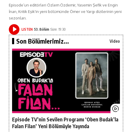
Episode’un editörleri Özlem Özdemir, Yasemin Şefik ve Engin
İnan, Kritik Eşik'in yeni bölümünde Ömer ve Yargı dizilerinin yeni
sezonları.
LISTEN
53. Bölüm
Süre: 19:30
Son Bölümlerimiz...
Video
Episode TV’nin Sevilen Programı ‘Oben Budak’la
Falan Filan’ Yeni Bölümüyle Yayında