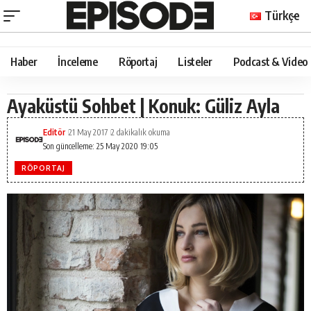
Türkçe
Haber
İnceleme
Röportaj
Listeler
Podcast & Video
Ayaküstü Sohbet | Konuk: Güliz Ayla
Editör
21 May 2017
2 dakikalık okuma
Son güncelleme: 25 May 2020 19:05
RÖPORTAJ