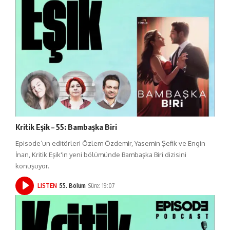
Kritik Eşik – 55: Bambaşka Biri
Episode’un editörleri Özlem Özdemir, Yasemin Şefik ve Engin
İnan, Kritik Eşik'in yeni bölümünde Bambaşka Biri dizisini
konuşuyor.
LISTEN
55. Bölüm
Süre: 19:07