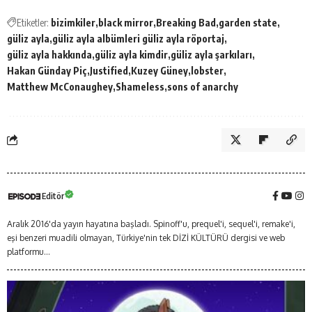
Etiketler:
bizimkiler
black mirror
Breaking Bad
garden state
güliz ayla
güliz ayla albümleri güliz ayla röportaj
güliz ayla hakkında
güliz ayla kimdir
güliz ayla şarkıları
Hakan Günday Piç
Justified
Kuzey Güney
lobster
Matthew McConaughey
Shameless
sons of anarchy
Editör
Aralık 2016'da yayın hayatına başladı. Spinoff'u, prequel'i, sequel'i, remake'i,
eşi benzeri muadili olmayan, Türkiye'nin tek DİZİ KÜLTÜRÜ dergisi ve web
platformu...