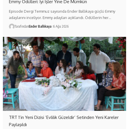
Emmy Ödülleri: İyi İşler Yine De Mümkün
Episode Dergi Temmuz sayısında Ender Ballıkaya güçlü Emmy
adaylarını inceliyor. Emmy adayları açıklandı. Ödüllerin her…
Tarafından
Ender Ballıkaya
6 Ağu 2026
TRT 1’in Yeni Dizisi ‘Evlilik Güzeldir’ Setinden Yeni Kareler
Paylaşıldı