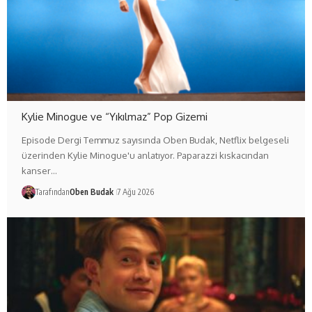
Kylie Minogue ve “Yıkılmaz” Pop Gizemi
Episode Dergi Temmuz sayısında Oben Budak, Netflix belgeseli
üzerinden Kylie Minogue'u anlatıyor. Paparazzi kıskacından
kanser…
Tarafından
Oben Budak
7 Ağu 2026