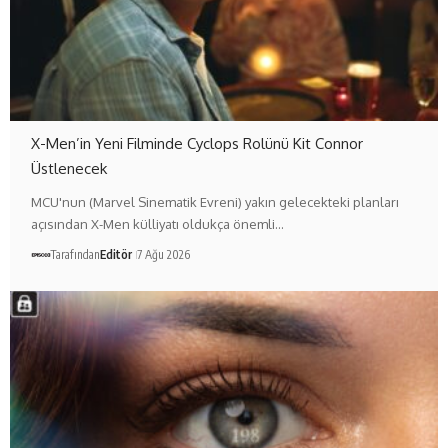
X-Men’in Yeni Filminde Cyclops Rolünü Kit Connor
Üstlenecek
MCU'nun (Marvel Sinematik Evreni) yakın gelecekteki planları
açısından X-Men külliyatı oldukça önemli…
Tarafından
Editör
7 Ağu 2026