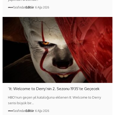
Tarafından
Editör
6 Ağu 2026
‘It: Welcome to Derry’nin 2. Sezonu 1935’te Geçecek
HBO'nun geçen yıl kataloğuna eklenen It: Welcome to Derry
serisi büyük bir…
Tarafından
Editör
6 Ağu 2026