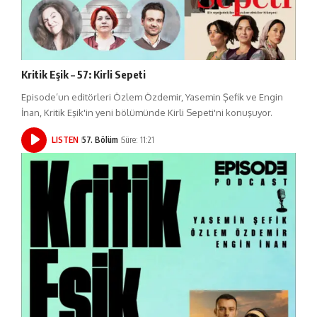
Kritik Eşik – 57: Kirli Sepeti
Episode’un editörleri Özlem Özdemir, Yasemin Şefik ve Engin
İnan, Kritik Eşik'in yeni bölümünde Kirli Sepeti'ni konuşuyor.
LISTEN
57. Bölüm
Süre: 11:21