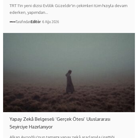
TRT 1'in yeni dizisi Evlilik Güzeldir'in çekimleri tüm hızıyla devam
ederken, yapımdan…
Tarafından
Editör
6 Ağu 2026
Yapay Zekâ Belgeseli ‘Gerçek Ötesi’ Uluslararası
Seyirciye Hazırlanıyor
Alkan Avcıoğlu'nun tamamı yapay zekâ araçlarıyla ürettiği