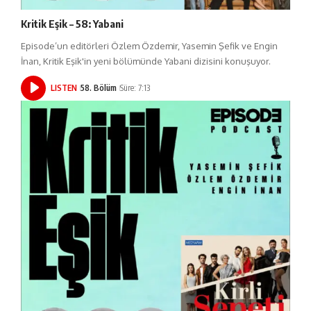
Kritik Eşik – 58: Yabani
Episode’un editörleri Özlem Özdemir, Yasemin Şefik ve Engin
İnan, Kritik Eşik'in yeni bölümünde Yabani dizisini konuşuyor.
LISTEN
58. Bölüm
Süre: 7:13