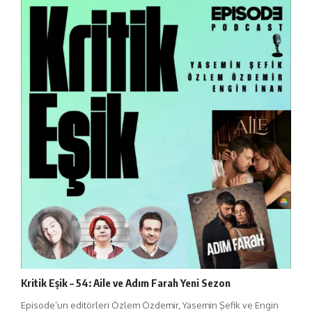
Kritik Eşik – 54: Aile ve Adım Farah Yeni Sezon
Episode’un editörleri Özlem Özdemir, Yasemin Şefik ve Engin