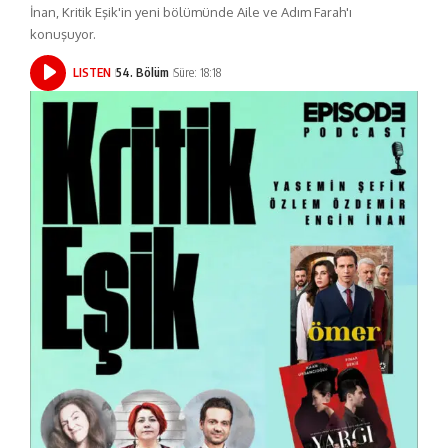
İnan, Kritik Eşik'in yeni bölümünde Aile ve Adım Farah'ı
konuşuyor.
LISTEN
54. Bölüm
Süre: 18:18