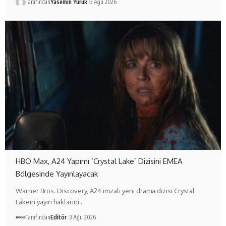
Tarafından
Yasemin Yürük
3 Ağu 2026
HBO Max, A24 Yapımı ‘Crystal Lake’ Dizisini EMEA
Bölgesinde Yayınlayacak
Warner Bros. Discovery, A24 imzalı yeni drama dizisi Crystal
Lakein yayın haklarını…
Tarafından
Editör
3 Ağu 2026