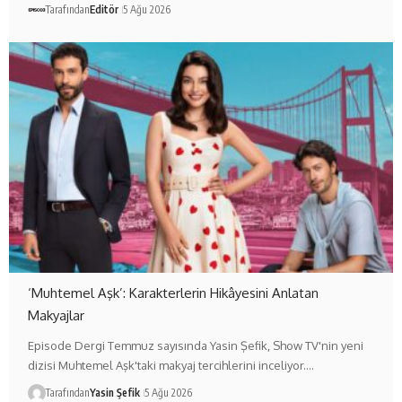
Tarafından
Editör
5 Ağu 2026
‘Muhtemel Aşk’: Karakterlerin Hikâyesini Anlatan
Makyajlar
Episode Dergi Temmuz sayısında Yasin Şefik, Show TV'nin yeni
dizisi Muhtemel Aşk'taki makyaj tercihlerini inceliyor.…
Tarafından
Yasin Şefik
5 Ağu 2026