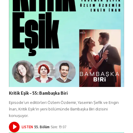
Kritik Eşik – 55: Bambaşka Biri
Episode’un editörleri Özlem Özdemir, Yasemin Şefik ve Engin
İnan, Kritik Eşik'in yeni bölümünde Bambaşka Biri dizisini
konuşuyor.
LISTEN
55. Bölüm
Süre: 19:07