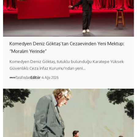
Komedyen Deniz Göktaş’tan Cezaevinden Yeni Mektup:
“Moralim Yerinde”
Komedyen Deniz Göktaş, tutuklu bulunduğu Karatepe Yüksek
Güvenlikli Ceza İnfaz Kurumu'ndan yeni…
Tarafından
Editör
4 Ağu 2026