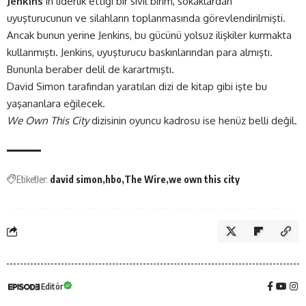
Jenkins
‘in liderlik ettiği bir sivil birim, sokaklardan
uyuşturucunun ve silahların toplanmasında görevlendirilmişti.
Ancak bunun yerine Jenkins, bu gücünü yolsuz ilişkiler kurmakta
kullanmıştı. Jenkins, uyuşturucu baskınlarından para almıştı.
Bununla beraber delil de karartmıştı.
David Simon tarafından yaratılan dizi de kitap gibi işte bu
yaşananlara eğilecek.
We Own This City
dizisinin oyuncu kadrosu ise henüz belli değil.
Etiketler:
david simon
hbo
The Wire
we own this city
Editör