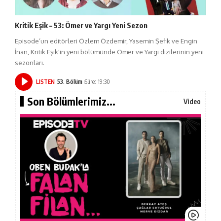
Kritik Eşik – 53: Ömer ve Yargı Yeni Sezon
Episode’un editörleri Özlem Özdemir, Yasemin Şefik ve Engin
İnan, Kritik Eşik'in yeni bölümünde Ömer ve Yargı dizilerinin yeni
sezonları.
LISTEN
53. Bölüm
Süre: 19:30
Son Bölümlerimiz...
Video