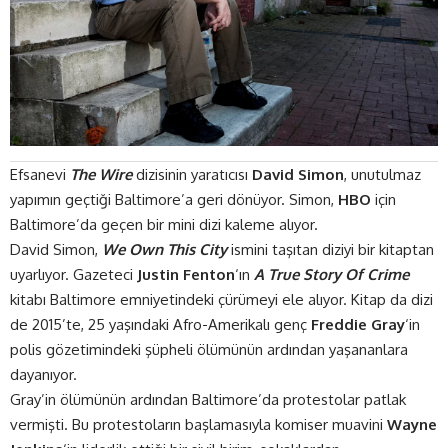
Efsanevi
The Wire
dizisinin yaratıcısı
David Simon
, unutulmaz
yapımın geçtiği Baltimore’a geri dönüyor. Simon,
HBO
için
Baltimore’da geçen bir mini dizi kaleme alıyor.
David Simon,
We Own This City
ismini taşıtan diziyi bir kitaptan
uyarlıyor. Gazeteci
Justin Fenton
‘ın
A True Story Of Crime
kitabı Baltimore emniyetindeki çürümeyi ele alıyor. Kitap da dizi
de 2015’te, 25 yaşındaki Afro-Amerikalı genç
Freddie Gray
‘in
polis gözetimindeki şüpheli ölümünün ardından yaşananlara
dayanıyor.
Gray’in ölümünün ardından Baltimore’da protestolar patlak
vermişti. Bu protestoların başlamasıyla komiser muavini
Wayne