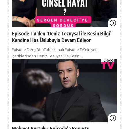
Episode TV’den ‘Deniz Tezuysal ile Kesin Bilgi’
Kendine Has Üslubuyla Devam Ediyor
Episode Dergi YouTube kanalı Episode TV’nin yeni
içeriklerinden Deniz Tezuysal ile Kesin…
Mehmet Kurtuluş Episode’a Konuştu