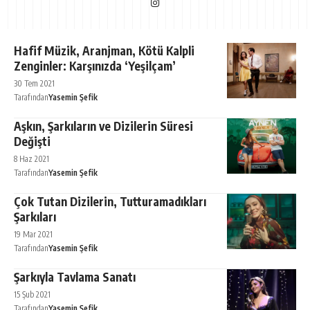
Hafif Müzik, Aranjman, Kötü Kalpli
Zenginler: Karşınızda ‘Yeşilçam’
30 Tem 2021
Tarafından
Yasemin Şefik
Aşkın, Şarkıların ve Dizilerin Süresi
Değişti
8 Haz 2021
Tarafından
Yasemin Şefik
Çok Tutan Dizilerin, Tutturamadıkları
Şarkıları
19 Mar 2021
Tarafından
Yasemin Şefik
Şarkıyla Tavlama Sanatı
15 Şub 2021
Tarafından
Yasemin Şefik