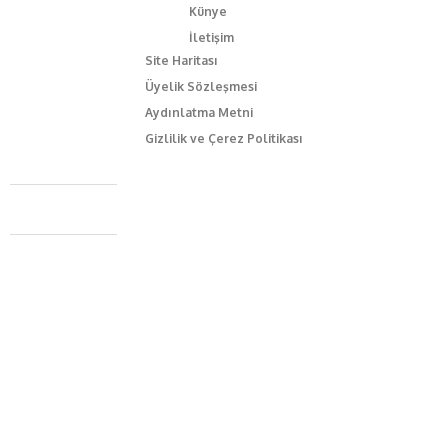
Künye
İletişim
Site Haritası
Üyelik Sözleşmesi
Aydınlatma Metni
Gizlilik ve Çerez Politikası
Caferağa Mah. Dr. Şakir Paşa Sok. No3/A Kadıköy İstanbul
+90 543 345 46 00
info@episodemag.com
Bizi Takip Et!