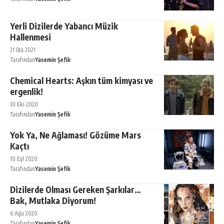
Yerli Dizilerde Yabancı Müzik
Hallenmesi
21 Oca 2021
Tarafından
Yasemin Şefik
Chemical Hearts: Aşkın tüm kimyası ve
ergenlik!
10 Eki 2020
Tarafından
Yasemin Şefik
Yok Ya, Ne Ağlaması! Gözüme Mars
Kaçtı
10 Eyl 2020
Tarafından
Yasemin Şefik
Dizilerde Olması Gereken Şarkılar…
Bak, Mutlaka Diyorum!
6 Ağu 2020
Tarafından
Yasemin Şefik