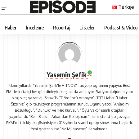
Türkçe
Haber
İnceleme
Röportaj
Listeler
Podcast & Video
Yasemin Şefik
Uzun yıllardır "Yasemin Şefik'le HİTNOZ" radyo programını yapıyor. Best
FM'de hafta içi her gün dinleyici karşısında anlatıyor. Radyoculuğunun yanı
sıra; skeç yazarlığı, Show Tv "Dördüncü Aranıyor”, TRT Haber "Haber
Sizsiniz" gibi televizyon programlarının sunuculuğunu yaptı. "Anladım
Bozukluğu", "Dünlük" ve "Hiç Kurusu”, “Öyle Vakti” isimli kitapları
yayınlandı. “Beni Bilirsin! Arkandan Konuşmam” isimli stand-up şovuyla
BKM’de tek kişilik gösterisiyle 2016 yılında stand-up-up showlarına başladı.
Yeni gösterisi ise “Ne Münasebet” ile sahnede.