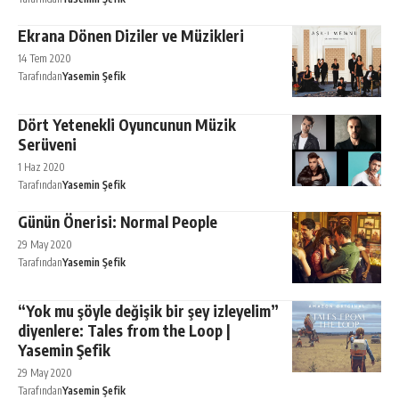
Ekrana Dönen Diziler ve Müzikleri
14 Tem 2020
Tarafından
Yasemin Şefik
Dört Yetenekli Oyuncunun Müzik
Serüveni
1 Haz 2020
Tarafından
Yasemin Şefik
Günün Önerisi: Normal People
29 May 2020
Tarafından
Yasemin Şefik
“Yok mu şöyle değişik bir şey izleyelim”
diyenlere: Tales from the Loop |
Yasemin Şefik
29 May 2020
Tarafından
Yasemin Şefik