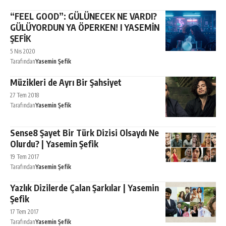
“FEEL GOOD”: GÜLÜNECEK NE VARDI?
GÜLÜYORDUN YA ÖPERKEN! I YASEMİN
ŞEFİK
5 Nis 2020
Tarafından
Yasemin Şefik
Müzikleri de Ayrı Bir Şahsiyet
27 Tem 2018
Tarafından
Yasemin Şefik
Sense8 Şayet Bir Türk Dizisi Olsaydı Ne
Olurdu? | Yasemin Şefik
19 Tem 2017
Tarafından
Yasemin Şefik
Yazlık Dizilerde Çalan Şarkılar | Yasemin
Şefik
17 Tem 2017
Tarafından
Yasemin Şefik