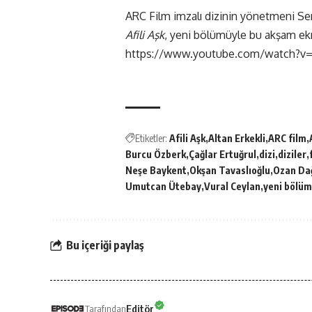
ARC Film imzalı dizinin yönetmeni Ser
Afili Aşk
, yeni bölümüyle bu akşam e
https://www.youtube.com/watch?v
Etiketler:
Afili Aşk
Altan Erkekli
ARC film
Burcu Özberk
Çağlar Ertuğrul
dizi
diziler
Neşe Baykent
Okşan Tavaslıoğlu
Ozan Da
Umutcan Ütebay
Vural Ceylan
yeni bölüm
Bu içeriği paylaş
Editör
Tarafından