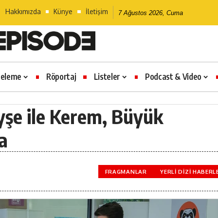
Hakkımızda
Künye
İletişim
7 Ağustos 2026, Cuma
celeme
Röportaj
Listeler
Podcast & Video
Ayşe ile Kerem, Büyük
a
FRAGMANLAR
YERLI DIZI HABERL