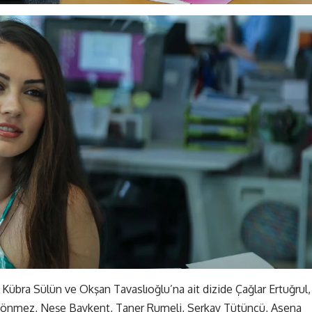
 Kübra Sülün ve Okşan Tavaslıoğlu’na ait dizide Çağlar Ertuğrul,
 Dönmez, Neşe Baykent, Taner Rumeli, Serkay Tütüncü, Asena