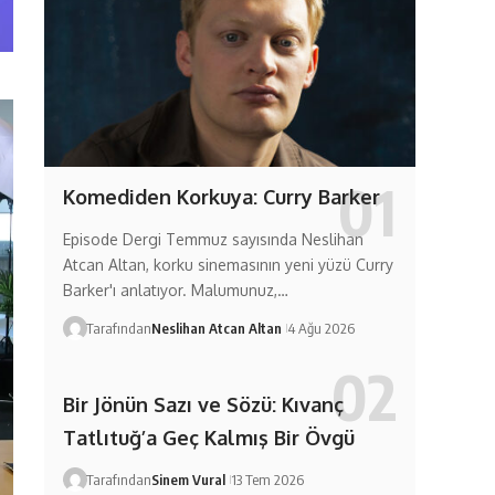
Komediden Korkuya: Curry Barker
Episode Dergi Temmuz sayısında Neslihan
Atcan Altan, korku sinemasının yeni yüzü Curry
Barker'ı anlatıyor. Malumunuz,…
Tarafından
Neslihan Atcan Altan
4 Ağu 2026
Bir Jönün Sazı ve Sözü: Kıvanç
Tatlıtuğ’a Geç Kalmış Bir Övgü
Tarafından
Sinem Vural
13 Tem 2026