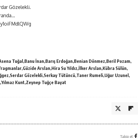
dar Gözelekli.
kranda…
=y1oiFMdlQWg
Asena Tuğal
Banu İnan
Barış Erdoğan
Benian Dönmez
Beril Pozam
fragmanlar
Güzide Arslan
Hira Su Yıldız
İlker Arslan
Kübra Sülün
ğgez
Serdar Gözelekli
Serkay Tütüncü
Taner Rumeli
Uğur Uzunel
Yılmaz Kunt
Zeynep Tuğçe Bayat
Takip et: