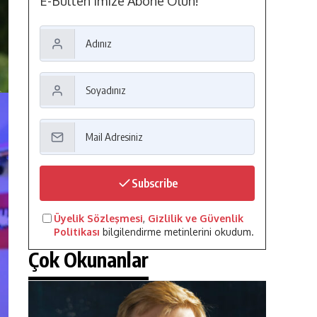
E-Bülten'imize Abone Olun!
Subscribe
Üyelik Sözleşmesi
,
Gizlilik ve Güvenlik
Politikası
bilgilendirme metinlerini okudum.
Çok Okunanlar